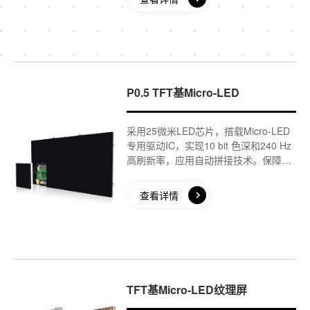
议、广电演播、展览展示等应用场景的
使用需求。
P0.5 TFT基Micro-LED
采用25微米LED芯片，搭载Micro-LED
专用驱动IC，实现10 bit 色深和240 Hz
高刷新率，应用自动拼接技术。保障数
百块模组实现高稳定性的自由拼接，此
外该拼接屏还同时具备高亮度、高对比
查看详情
度、高色彩饱和度、长寿命等卓越特
性。
TFT基Micro-LED纹理屏