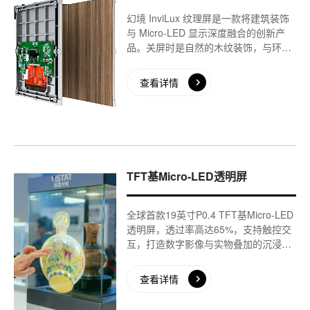
幻境 InviLux 纹理屏是一款将建筑装饰
与 Micro-LED 显示深度融合的创新产
品。关屏时是自然的木纹装饰，与环境
融为一体；开启后瞬间变成一块高清显
示屏，既能播放影像，也能展示艺术画
查看详情
面。另外，它的饰面是可更换的，木
纹、石纹、金属都可以自由切换，能根
据空间风格定制搭配，适合高端家居、
酒店、会所等多种场景。这是一款把显
示技术、美学设计与智能家居完美结合
的新产品，让“屏”真正成为空间的一部
TFT基Micro-LED透明屏
分。
全球首款19英寸P0.4 TFT基Micro-LED
透明屏，透过率高达65%，支持触控交
互，打造数字影像与实物叠加的沉浸式
展示体验，该产品适用于从展馆展厅到
零售橱窗到车载的AR挡风玻璃等多个场
查看详情
景。