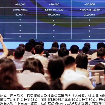
较差、坏点易发、微弱拼缝以及视角分屏等四大技术难题，姚志博指出
技术，将亮度均匀性提升至98%，同时将LED利用率由40%提升至80%；
保大视角下画面一致性，从而推动Micro-LED从技术突破走向规模