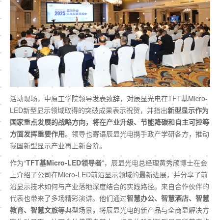
活动现场，中原工学院领导发表致辞，对辰显光电在TFT基Micro-
LED新型显示领域取得的突破成果表示祝贺，并指出
新型显示作为
国家重点发展的战略方向
，将在产业升级、节能降碳和自主可控等
方面发挥重要作用
。领导也寄语辰显光电携手政产学研各方，推动
我国新型显示产业再上新台阶。
作为“
TFT基Micro-LED
领导者
”，辰显光电总经理黄秀颀博士在会
上介绍了公司在Micro-LED前沿显示领域的
最
新进展，并分享了前
沿显示技术如何与产业落地深度结合的实践路径。来自合作伙伴的
代表也带来了多场精彩演讲。他们通过
智慧办公、智慧酒店、智慧
教育、智慧文旅
等典型场景
，
将辰显光电的新产品与全商显解决方